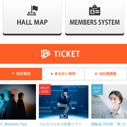
09/27
11/14
SUN
SAT
r” Release Tour
フルカワユタカ全国ツアー
関取花 TOUR「気づ