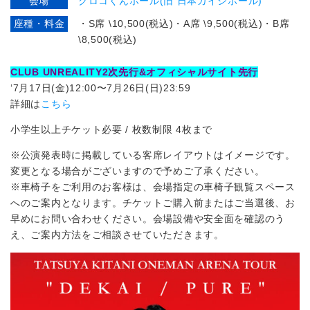
会場
クロコくんホール(旧 日本ガイシホール)
座種・料金
・S席 \10,500(税込)・A席 \9,500(税込)・B席
\8,500(税込)
CLUB UNREALITY2次先⾏&オフィシャルサイト先行
‘7月17日(金)12:00〜7月26日(日)23:59
詳細は
こちら
⼩学⽣以上チケット必要 / 枚数制限 4枚まで
※公演発表時に掲載している客席レイアウトはイメージです。
変更となる場合がございますので予めご了承ください。
※⾞椅⼦をご利⽤のお客様は、会場指定の⾞椅⼦観覧スペース
へのご案内となります。チケットご購⼊前またはご当選後、お
早めにお問い合わせください。会場設備や安全⾯を確認のう
え、ご案内⽅法をご相談させていただきます。