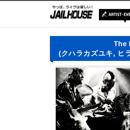
The 
(クハラカズユキ, ヒ