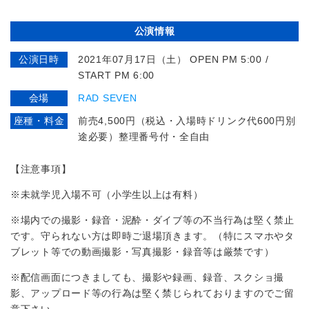
公演情報
公演日時
2021年07月17日（土） OPEN PM 5:00 /
START PM 6:00
会場
RAD SEVEN
座種・料金
前売4,500円（税込・入場時ドリンク代600円別
途必要）整理番号付・全自由
【注意事項】
※未就学児入場不可（小学生以上は有料）
※場内での撮影・録音・泥酔・ダイブ等の不当行為は堅く禁止
です。守られない方は即時ご退場頂きます。（特にスマホやタ
ブレット等での動画撮影・写真撮影・録音等は厳禁です）
※配信画面につきましても、撮影や録画、録音、スクショ撮
影、アップロード等の行為は堅く禁じられておりますのでご留
意下さい。