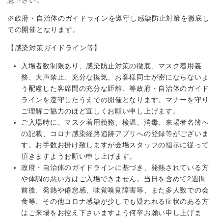
※政府・自治体のガイドラインを遵守し感染防止対策を徹底し
ての開催となります。
【感染対策ガイドライン等】
入場者数制限あり、感染防止対策の徹底、マスク着用義
務、大声禁止、充分な換気、お客様同士が密にならないよ
う配慮した客席間の充分な距離、等政府・自治体のガイド
ラインを遵守したうえでの開催となります。マナーを守り
ご理解ご協力のほど宜しくお願い申し上げます。
ご入場時に、マスク着用義務、検温、消毒、来場者名簿へ
の記載、コロナ感染経路追跡アプリへの登録等がございま
す。お手数お掛け致しますが会場スタッフの指示に従って
頂きますようお願い申し上げます。
政府・自治体のガイドラインに基づき、発熱されている方
や体調の悪い方はご入場できません。当日を含めて2週間
前後、発熱や倦怠感、味覚嗅覚障害等、また多人数での会
食等、その他コロナ感染が少しでも疑われる症状のある方
はご来場をお控え下さいますよう何卒お願い申し上げま