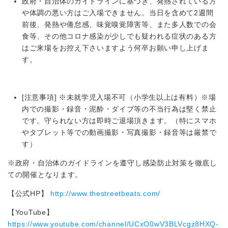
政府・自治体のガイドラインに基づき、発熱されている方
や体調の悪い方はご入場できません。当日を含めて2週間
前後、発熱や倦怠感、味覚嗅覚障害等、また多人数での会
食等、その他コロナ感染が少しでも疑われる症状のある方
はご来場をお控え下さいますよう何卒お願い申し上げま
す。
[注意事項] ※未就学児入場不可（小学生以上は有料）※場
内での撮影・録音・泥酔・ダイブ等の不当行為は堅く禁止
です。守られない方は即時ご退場頂きます。（特にスマホ
やタブレット等での動画撮影・写真撮影・録音等は厳禁で
す）
※政府・自治体のガイドラインを遵守し感染防止対策を徹底し
ての開催となります。
【公式HP】
http://www.thestreetbeats.com/
【YouTube】
https://www.youtube.com/channel/UCxO0wV3BLVcgz8HXQ-