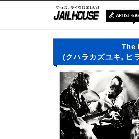
The 
(クハラカズユキ, ヒ