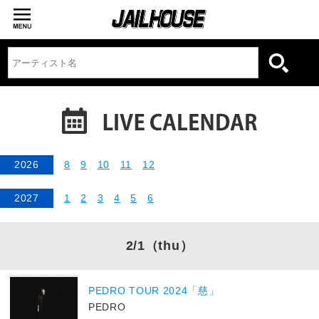
2026
8
9
10
11
12
2027
1
2
3
4
5
6
2/1
（thu）
PEDRO TOUR 2024「慈」
PEDRO