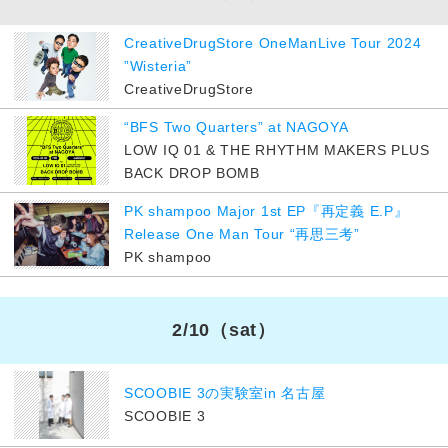
CreativeDrugStore OneManLive Tour 2024
”Wisteria”
CreativeDrugStore
“BFS Two Quarters” at NAGOYA
LOW IQ 01 & THE RHYTHM MAKERS PLUS
BACK DROP BOMB
PK shampoo Major 1st EP『再定義 E.P』
Release One Man Tour “再思三考”
PK shampoo
2/10
（sat）
SCOOBIE 3の実験室in 名古屋
SCOOBIE 3