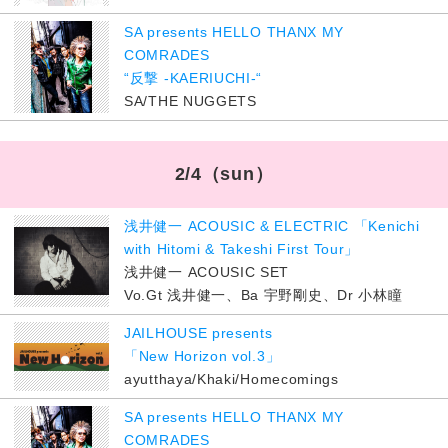
SA presents HELLO THANX MY
COMRADES
“反撃 -KAERIUCHI-“
SA/THE NUGGETS
2/4
（sun）
浅井健一 ACOUSIC & ELECTRIC 「Kenichi
with Hitomi & Takeshi First Tour」
浅井健一 ACOUSIC SET
Vo.Gt 浅井健一、Ba 宇野剛史、Dr 小林瞳
JAILHOUSE presents
「New Horizon vol.3」
ayutthaya/Khaki/Homecomings
SA presents HELLO THANX MY
COMRADES