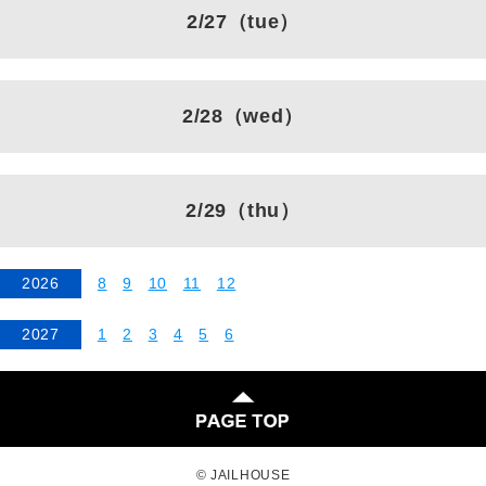
2/27
（tue）
2/28
（wed）
2/29
（thu）
2026
8
9
10
11
12
2027
1
2
3
4
5
6
© JAILHOUSE