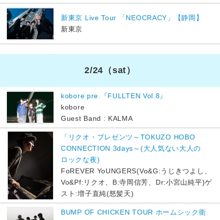
新東京 Live Tour 「NEOCRACY」【静岡】
新東京
2/24
（sat）
kobore pre.『FULLTEN Vol.8』
kobore
Guest Band : KALMA
「リクオ・プレゼンツ～TOKUZO HOBO
CONNECTION 3days～(大人気ない大人の
ロックな夜)
FoREVER YoUNGERS(Vo&G:うじきつよし、
Vo&Pf:リクオ、B:寺岡信芳、Dr:小宮山純平)ゲ
スト:増子直純(怒髪天)
BUMP OF CHICKEN TOUR ホームシック衛