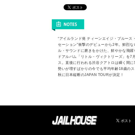
“アイルランド発 ティーンエイジ・ブルース
セーション”衝撃のデビューから2年。鮮烈な
ル・サウンドに磨きをかけた、鮮やかな飛躍
ドアルバム「リトル・ヴィクトリーズ」を7月
ス。直後に行われる渋谷クアトロは瞬く間にSOL
勢いが増すばかりの今でも平均年齢18歳の
秋に日本縦断のJAPAN TOURが決定！