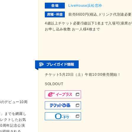
LiveHouse浜松窓枠
前売6600円(税込,ドリンク代別途必要
4歳以上チケット必要/3歳以下1名まで入場可(座席
お申し込み枚数 お一人様4枚まで
チケット5月23日（土）午前10:00発売開始！
SOLDOUT
iのデビュー10周
A!」までを網羅し
セレクトしたお気
10周年記念公演
が収録される。