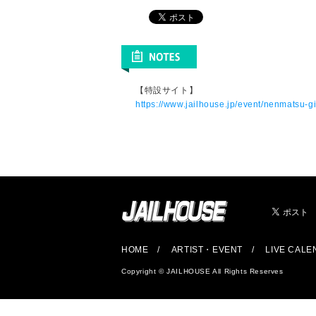
【特設サイト】
https://www.jailhouse.jp/event/nenmatsu-g
HOME
ARTIST・EVENT
LIVE CAL
Copyright © JAILHOUSE All Rights Reserves