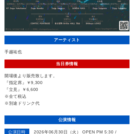
アーティスト
手越祐也
当日券情報
開場後より販売致します。
『指定席』￥9,300
『⽴⾒』￥6,600
※全て税込
※別途ドリンク代
公演情報
公演日時
2026年06月30日（火） OPEN PM 5:30 /