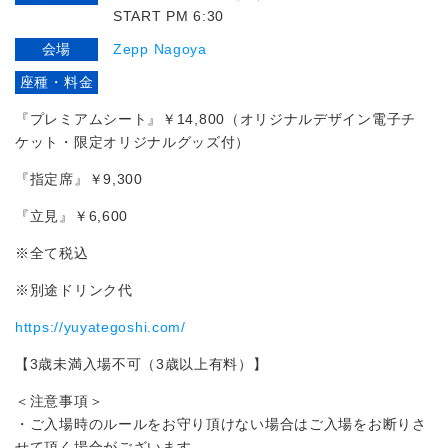
START PM 6:30
会場
Zepp Nagoya
座種・料金
『プレミアムシート』
￥14,800（オリジナルデザイン電⼦チ
ケット・限定オリジナルグッズ付）
『指定席』
￥9,300
『⽴⾒』
￥6,600
※全て税込
※別途ドリンク代
https://yuyategoshi.com/
【3歳未満⼊場不可（3歳以上有料）】
＜注意事項＞
・ご入場時のルールをお守り頂けない場合はご入場をお断りさ
せて頂く場合がございます。