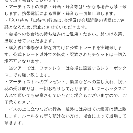
・アーティストの撮影・録画・録音等はいかなる場合も禁止致
します。携帯電話による撮影・録音も一切禁止致します。
・｢入り待ち｣｢出待ち｣行為は､会場及び会場近隣の皆様にご迷
惑となるため､禁止とさせていただきます｡
・会場への飲食物の持ち込みはご遠慮ください。見つけ次第、
没収させていただきます。
・購入後に来場が困難な方向けに公式トレードを実施致しま
す。公式トレード以外での転売・譲渡されたチケットは一切入
場不可となります。
・当ツアーでは、ファンレターは会場に設置するレターボック
スまでお願い致します。
・アーティストへのプレゼント、楽屋などへの差し入れ、祝い
花の受け取りは、一切お断りしております。レターボックスに
入れて頂いても破棄させていただく場合もございますので、ご
了承ください。
・イスの上に立つなどの行為、通路にはみ出ての鑑賞は禁止致
します。ルールをお守り頂けない方は、場合によって退場して
頂きます。