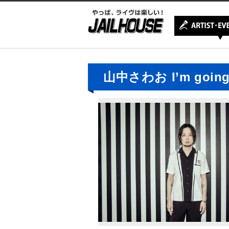
山中さわお I’m going c