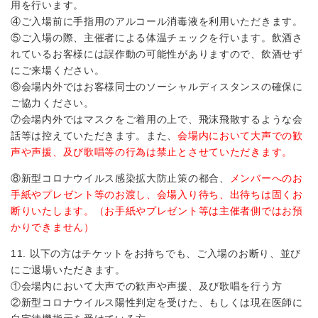
用を行います。
④ご入場前に手指用のアルコール消毒液を利用いただきます。
⑤ご入場の際、主催者による体温チェックを行います。飲酒さ
れているお客様には誤作動の可能性がありますので、飲酒せず
にご来場ください。
⑥会場内外ではお客様同士のソーシャルディスタンスの確保に
ご協力ください。
⑦会場内外ではマスクをご着用の上で、飛沫飛散するような会
話等は控えていただきます。また、
会場内において大声での歓
声や声援、及び歌唱等の行為は禁止とさせていただきます。
⑧新型コロナウイルス感染拡大防止策の都合、
メンバーへのお
手紙やプレゼント等のお渡し、会場入り待ち、出待ちは固くお
断りいたします。（お手紙やプレゼント等は主催者側ではお預
かりできません）
11. 以下の方はチケットをお持ちでも、ご入場のお断り、並び
にご退場いただきます。
①会場内において大声での歓声や声援、及び歌唱を行う方
②新型コロナウイルス陽性判定を受けた、もしくは現在医師に