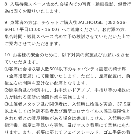
8. 入場待機スペース含めた会場内での写真・動画撮影、録音行
為は固くお断りいたします。
9. 身障者の方は、チケットご購入後JAILHOUSE（052-936-
6041 / 平日11:00～15:00）へご連絡ください。お付添の方、
集合時間・観覧スペース含めて予め検討させていただいた上で
ご案内させていただきます。
10. お客様の安全のために、以下対策の実施及びお願いをさせ
ていただきます。
①客席は会場収容人数50%以下のキャパシティ設定の椅子席
（全席指定席）にて開催いたします。ただし、座席配置は、前
後左右の間隔を空けない配席となります。
②開場前及び開演中に、お手洗いドアノブ、手摺り等の複数の
方が触れる箇所の除菌作業を実施します。
③主催者スタッフ及び関係者は、入館時に検温を実施、37.5度
以上もしくは体調不良者及び新型コロナウイルス感染症陽性と
された者との濃厚接触がある場合は参加しません。入館時の手
指消毒、都度に手洗いを実施、及びマスク着用にて業務にあた
ります。また、必要に応じてフェイスシールド、ゴム手袋の着