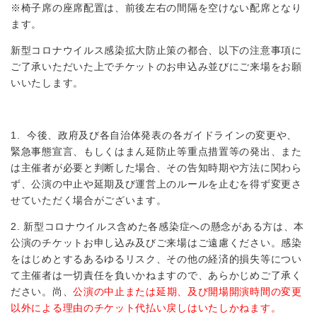
※椅子席の座席配置は、前後左右の間隔を空けない配席となり
ます。
新型コロナウイルス感染拡大防止策の都合、以下の注意事項に
ご了承いただいた上でチケットのお申込み並びにご来場をお願
いいたします。
1. 今後、政府及び各自治体発表の各ガイドラインの変更や、
緊急事態宣言、もしくはまん延防止等重点措置等の発出、また
は主催者が必要と判断した場合、その告知時期や方法に関わら
ず、公演の中止や延期及び運営上のルールを止むを得ず変更さ
せていただく場合がございます。
2. 新型コロナウイルス含めた各感染症への懸念がある方は、本
公演のチケットお申し込み及びご来場はご遠慮ください。感染
をはじめとするあるゆるリスク、その他の経済的損失等につい
て主催者は一切責任を負いかねますので、あらかじめご了承く
ださい。尚、
公演の中止または延期、及び開場開演時間の変更
以外による理由のチケット代払い戻しはいたしかねます。