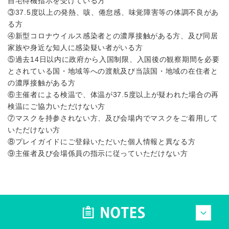
自宅待機指示を受けている方
③37.5度以上の発熱、咳、倦怠感、味覚障害等の体調不良があ
る方
④新型コロナウイルス感染者との濃厚接触がある方、及び同居
家族や身近な知人に感染疑い者がいる方
⑤過去14日以内に政府から入国制限、入国後の観察期間を必要
とされている国・地域等への渡航及び当該国・地域の在住者と
の濃厚接触がある方
⑥主催者による検温で、体温が37.5度以上が疑われた場合の再
検温にご協力いただけない方
⑦マスクを持参されない方、及び会場内でマスクをご着用して
いただけない方
⑧プレイガイドにご登録いただいた個人情報と異なる方
⑨主催者及び会場係員の指示に従っていただけない方