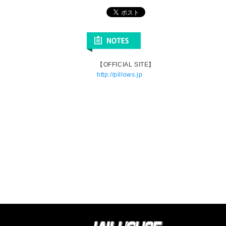
【OFFICIAL SITE】
http://pillows.jp