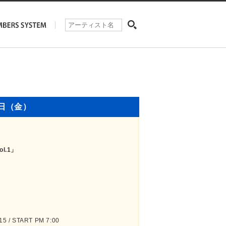
1日（金）
ol.1」
 / START PM 7:00