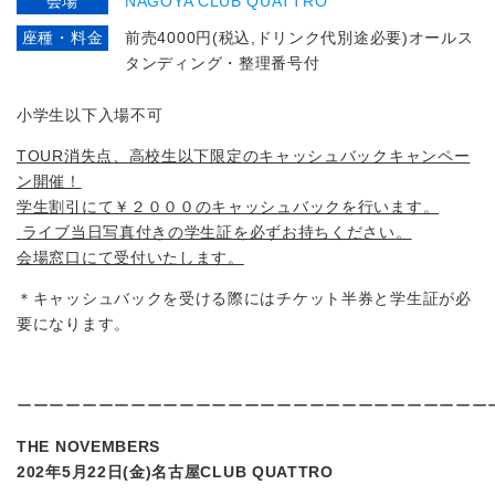
会場
NAGOYA CLUB QUATTRO
座種・料金
前売4000円(税込,ドリンク代別途必要)オールス
タンディング・整理番号付
小学生以下入場不可
TOUR
消失点、高校生以下限定のキャッシュバックキャンペー
ン開催！
学生割引にて￥２０００のキャッシュバックを行います。
ライブ当日写真付きの学生証を必ずお持ちください。
会場窓口にて受付いたします。
＊キャッシュバックを受ける際にはチケット半券と学生証が必
要になります。
ーーーーーーーーーーーーーーーーーーーーーーーーーーーーー
THE NOVEMBERS
202年5月22日(金)名古屋CLUB QUATTRO