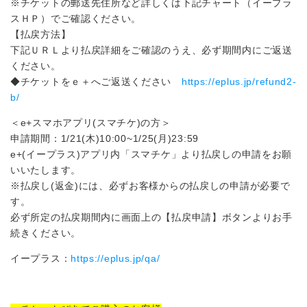
※チケットの郵送先住所など詳しくは下記チャート（イープラ
スＨＰ）でご確認ください。
【払戻方法】
下記ＵＲＬより払戻詳細をご確認のうえ、必ず期間内にご返送
ください。
◆チケットをｅ＋へご返送ください
https://eplus.jp/refund2-
b/
＜e+スマホアプリ(スマチケ)の方＞
申請期間：1/21(木)10:00~1/25(月)23:59
e+(イープラス)アプリ内「スマチケ」より払戻しの申請をお願
いいたします。
※払戻し(返金)には、必ずお客様からの払戻しの申請が必要で
す。
必ず所定の払戻期間内に画面上の【払戻申請】ボタンよりお手
続きください。
イープラス：
https://eplus.jp/qa/