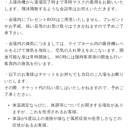
・入場待機から退場完了時まで常時マスクの着用をお願いいた
します。飛沫飛散するような会話等はお控えいただきます。
・会場内にプレゼントBOXはご用意いたしません。プレゼント
やお手紙、祝い花等のお受け取りはできかねますので予めご了
承下さい。
・会場内の換気につきましては、ライブホール内の吸排機レベ
ルを上げて換気を強化し、空気の入れ替えをおこないます。開
放可能な扉は常時開放し、MC時には随時客席扉の開放も行い
客席内の換気を行います。
・以下のお客様はチケットをお持ちでも当日のご入場をお断り
いたします。
その際、チケット代の払い戻しはいたしかねますので、予めご
了承ください。
体温測定ならびに、体調等についてお聞きする場合があり
ますが、これを拒否されるお客様。
体温が5度以上の発熱や咳など風邪症状や息苦しさなどの
症状があるお客様。