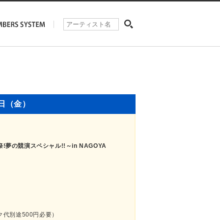
8日（金）
感謝祭!夢の競演スペシャル!!～in NAGOYA
ク代別途500円必要）