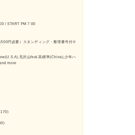
 / START PM 7:00
途500円必要）スタンディング・整理番号付※
ト
ow(U.S.A),毛沢山feat.高標準(China),少年ハ
nd more
170)
60)