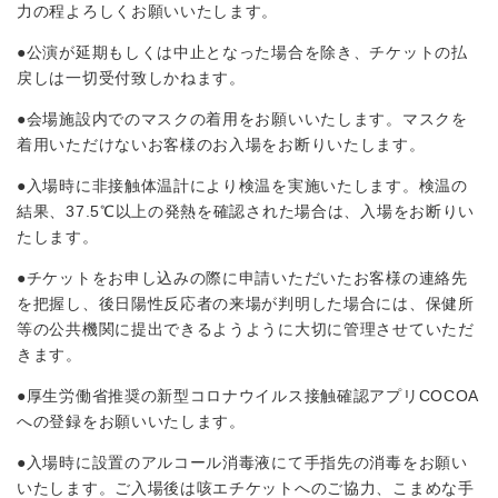
⼒の程よろしくお願いいたします。
●公演が延期もしくは中止となった場合を除き、チケットの払
戻しは一切受付致しかねます。
●会場施設内でのマスクの着用をお願いいたします。マスクを
着用いただけないお客様のお入場をお断りいたします。
●入場時に非接触体温計により検温を実施いたします。検温の
結果、37.5℃以上の発熱を確認された場合は、入場をお断りい
たします。
●チケットをお申し込みの際に申請いただいたお客様の連絡先
を把握し、後日陽性反応者の来場が判明した場合には、保健所
等の公共機関に提出できるようように大切に管理させていただ
きます。
●厚生労働省推奨の新型コロナウイルス接触確認アプリCOCOA
への登録をお願いいたします。
●入場時に設置のアルコール消毒液にて手指先の消毒をお願い
いたします。ご⼊場後は咳エチケットへのご協⼒、こまめな⼿