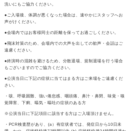
洗いにもご協⼒ください。
●ご⼊場後、体調が悪くなった場合は、速やかにスタッフへお
声がけください。
●会場内ではお客様同士の距離を保ってお過ごしください。
●飛沫対策のため、会場内での大声を出しての歓声・会話はご
遠慮ください。
●終演時の混雑を避けるため、分散退場、規制退場を⾏う場合
もございますのでご協⼒ください。
●公演当⽇に下記の症状に当てはまる⽅はご来場をご遠慮くだ
さい。
・咳、呼吸困難、強い倦怠感、咽頭痛、⿐汁・⿐閉、味覚・嗅
覚障害、下痢、嘔気・嘔吐の症状のある⽅
※公演当⽇に下記項⽬に該当する⽅はご⼊場頂けません。
・PCR検査歴があり、(a）有症状者では、発症⽇から10⽇未
満、かつ、症状軽快後72時間以内 (b) 症状軽快後24時間経過か