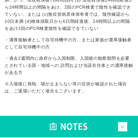
ら24時間以上の間隔をあけ、2回のPCR検査で陰性を確認でき
ていない、または (c)無症状病原体保有者では、陰性確認から
10⽇未満 (d)検体採取⽇から6⽇間経過後、24時間以上の間隔
をあけ2回のPCR検査陰性を確認できていない
・濃厚接触者として⾃宅待機中の⽅、または家族が濃厚接触者
として⾃宅待機中の⽅
・過去2週間内に政府から⼊国制限、⼊国後の観察期間を必要
とされている国・地域への 訪問および当該在住者との濃厚接触
がある⽅
※⼊場後に発熱、咳が⽌まらない等の症状が確認された場合
は、ご退場いただく場合もございます。