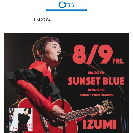
L:42784