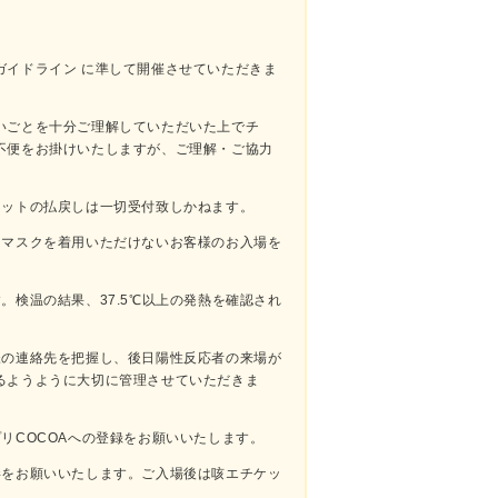
ガイドライン に準して開催させていただきま
いごとを十分ご理解していただいた上でチ
不便をお掛けいたしますが、ご理解・ご協⼒
ケットの払戻しは一切受付致しかねます。
。マスクを着用いただけないお客様のお入場を
。検温の結果、37.5℃以上の発熱を確認され
様の連絡先を把握し、後日陽性反応者の来場が
るようように大切に管理させていただきま
リCOCOAへの登録をお願いいたします。
毒をお願いいたします。ご⼊場後は咳エチケッ
。