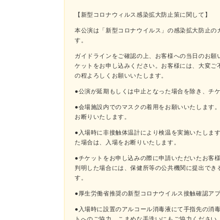
【新型コロナウィルス感染拡大防止策に関して】
本公演は「新型コロナウイルス」の感染拡大防止の
す。
ガイドラインをご確認の上、お客様への当日のお願
ケットをお申し込みください。お客様には、⼤変ご
の程よろしくお願いいたします。
●公演が延期もしくは中止となった場合を除き、チ
●会場施設内でのマスクの着用をお願いいたします
お断りいたします。
●入場時に非接触体温計により検温を実施いたします
た場合は、入場をお断りいたします。
●チケットをお申し込みの際に申請いただいたお客
判明した場合には、保健所等の公共機関に提出でき
す。
●厚生労働省推奨の新型コロナウイルス接触確認アプ
●入場時に設置のアルコール消毒液にて手指先の消
トへのご協⼒、こまめな⼿洗いにもご協⼒ください