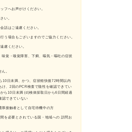
タッフへお声がけください。
ださい。
・会話はご遠慮ください。
を⾏う場合もございますのでご協⼒ください。
ご遠慮ください。
、味覚・嗅覚障害、下痢、嘔気・嘔吐の症状
せん。
ら10⽇未満、かつ、症状軽快後72時間以内
をあけ、2回のPCR検査で陰性を確認できてい
から10⽇未満 (d)検体採取⽇から6⽇間経過
を確認できていない
濃厚接触者として⾃宅待機中の⽅
間を必要とされている国・地域への 訪問お