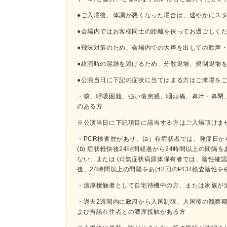
●ご⼊場後、体調が悪くなった場合は、速やかにス
●会場内ではお客様同士の距離を保ってお過ごしく
●飛沫対策のため、会場内での大声を出しての歓声
●終演時の混雑を避けるため、分散退場、規制退場
●公演当⽇に下記の症状に当てはまる⽅はご来場を
・咳、呼吸困難、強い倦怠感、咽頭痛、⿐汁・⿐閉
のある⽅
※公演当⽇に下記項⽬に該当する⽅はご⼊場頂けま
・PCR検査歴があり、(a）有症状者では、発症⽇か
(b) 症状軽快後24時間経過から24時間以上の間隔
ない、または (c)無症状病原体保有者では、陰性確認
後、24時間以上の間隔をあけ2回のPCR検査陰性
・濃厚接触者として⾃宅待機中の⽅、または家族が
・過去2週間内に政府から⼊国制限、⼊国後の観察期
よび当該在住者との濃厚接触がある⽅