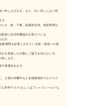
願い申し上げます。また、払い戻しにはご対
る方
づらさ、咳、下痢、結膜炎症状、味覚障害な
在医師に自宅待機指示を受けている
ある方
の観察期間を必要とされている国・地域への渡
防止を意識した行動にご協力を頂けない方、
り致します。
途中退場頂きます。
た、入場の待機中など会場敷地内でもマスク
ても常時マスク(もしくはフェイスシールドな