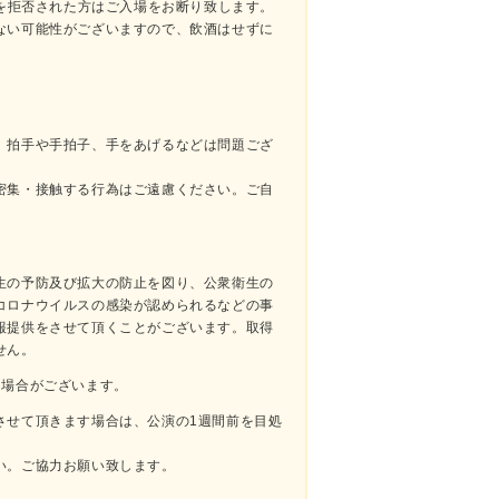
温を拒否された方はご入場をお断り致します。
ない可能性がございますので、飲酒はせずに
。拍手や手拍子、手をあげるなどは問題ござ
密集・接触する行為はご遠慮ください。ご自
生の予防及び拡大の防止を図り、公衆衛生の
コロナウイルスの感染が認められるなどの事
報提供をさせて頂くことがございます。取得
せん。
く場合がございます。
させて頂きます場合は、公演の1週間前を目処
い。ご協力お願い致します。