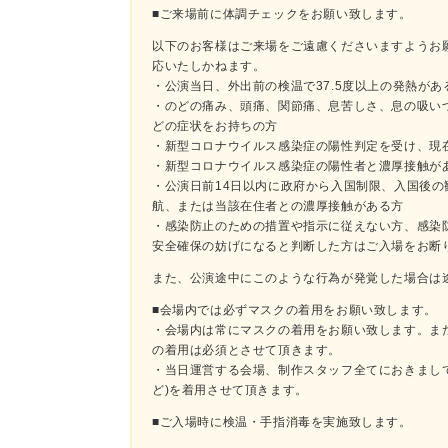
■ご来場前に体調チェックをお願い致します。
以下のお客様はご来場をご遠慮くださいますようお
応いたしかねます。
・公演当日、外出前の検温で37.5度以上の発熱があ
・のどの痛み、頭痛、関節痛、息苦しさ、息の吸い
どの症状をお持ちの方
・新型コロナウイルス感染症の陽性判定を受け、現
・新型コロナウイルス感染症の陽性者と濃厚接触が
・公演日前14日以内に政府から入国制限、入国後
航、または当該在住者との濃厚接触がある方
・感染防止のための措置や指示に従えない方、感染
安全確保の妨げになると判断した方はご入場をお断
また、公演途中にこのような行為が発覚した場合は
■会場内では必ずマスクの着用をお願い致します。
・会場内は常にマスクの着用をお願い致します。ま
の着用は必須とさせて頂きます。
・当日運営する会場、制作スタッフ全てにおきまし
ど)を着用させて頂きます。
■ご入場時に検温・手指消毒を実施致します。