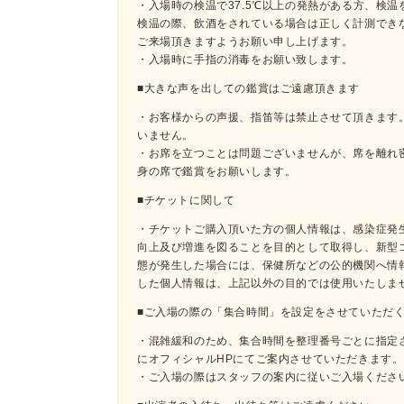
・入場時の検温で37.5℃以上の発熱がある方、検
検温の際、飲酒をされている場合は正しく計測でき
ご来場頂きますようお願い申し上げます。
・入場時に手指の消毒をお願い致します。
■大きな声を出しての鑑賞はご遠慮頂きます
・お客様からの声援、指笛等は禁止させて頂きます
いません。
・お席を立つことは問題ございませんが、席を離れ
身の席で鑑賞をお願いします。
■チケットに関して
・チケットご購入頂いた方の個人情報は、感染症発
向上及び増進を図ることを目的として取得し、新型
態が発生した場合には、保健所などの公的機関へ情
した個人情報は、上記以外の目的では使用いたしま
■ご入場の際の「集合時間」を設定をさせていただ
・混雑緩和のため、集合時間を整理番号ごとに指定
にオフィシャルHPにてご案内させていただきます。
・ご入場の際はスタッフの案内に従いご入場くださ