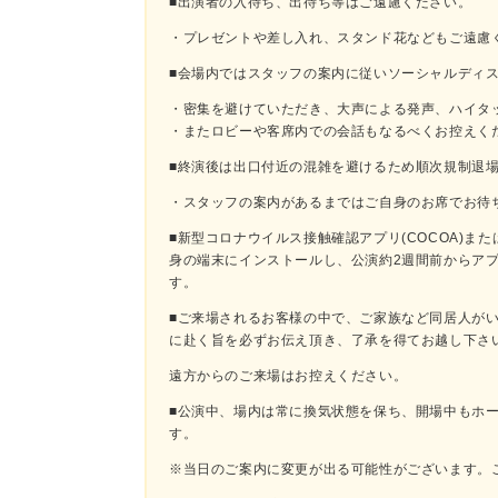
■出演者の入待ち、出待ち等はご遠慮ください。
・プレゼントや差し入れ、スタンド花などもご遠慮く
■会場内ではスタッフの案内に従いソーシャルディ
・密集を避けていただき、大声による発声、ハイタ
・またロビーや客席内での会話もなるべくお控えく
■終演後は出口付近の混雑を避けるため順次規制退
・スタッフの案内があるまではご自身のお席でお待
■新型コロナウイルス接触確認アプリ(COCOA)ま
身の端末にインストールし、公演約2週間前からア
す。
■ご来場されるお客様の中で、ご家族など同居人が
に赴く旨を必ずお伝え頂き、了承を得てお越し下さ
遠方からのご来場はお控えください。
■公演中、場内は常に換気状態を保ち、開場中もホ
す。
※当日のご案内に変更が出る可能性がございます。