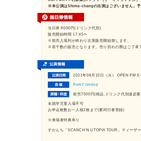
※本公演はShima-changの出演はございません
当日券 8000円(ドリンク代別)
販売開始時間 17:45〜
※前売入場列が終わり次第販売開始致します。
※若干数の販売となります。売り切れの際はご了承
2021年08月10日（火） OPEN PM 5:45
ReNY limited
前売7500円(税込,ドリンク代別途必要
未就学児童入場不可
お申込枚数お一人様2枚まで(要同行者登録)
※来場者特典有り
すかんち「SCANCH’N UTOPIA TOUR」ティーザ