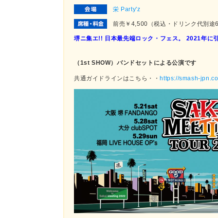
栄 Party'z
前売￥4,500（税込・ドリンク代別途
堺ニ集エ!! 日本最先端ロック・フェス。 2021年に引
（1st SHOW）バンドセットによる公演です
共通ガイドラインはこちら・・
https://smash-jpn.c