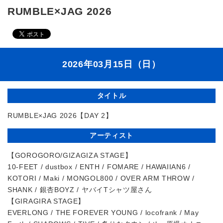
RUMBLE×JAG 2026
2026年03月15日（日）
タイトル
RUMBLE×JAG 2026【DAY 2】
アーティスト
【GOROGORO/GIZAGIZA STAGE】
10-FEET / dustbox / ENTH / FOMARE / HAWAIIAN6 /
KOTORI / Maki / MONGOL800 / OVER ARM THROW /
SHANK / 銀杏BOYZ / ヤバイTシャツ屋さん
【GIRAGIRA STAGE】
EVERLONG / THE FOREVER YOUNG / locofrank / May