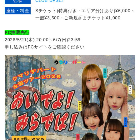
会場
CLUB UPSET
座種・料金
Sチケット(特典付き・エリア分けあり)¥6,000・
⼀般¥3,500・ご新規さまチケット¥1,000
FC抽選先行
2026/5/21(⽊) 20:00～6/7(⽇)23:59
申し込みはFCサイトをご確認ください