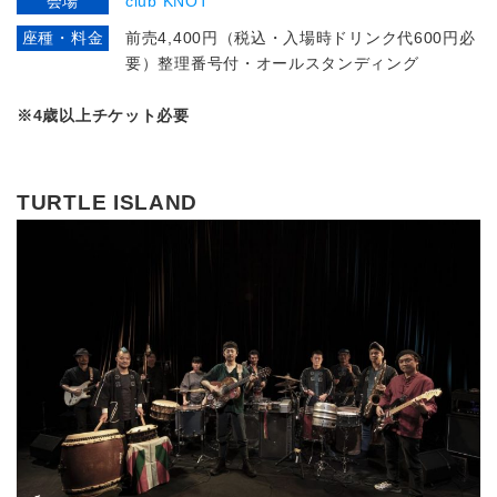
会場
club KNOT
座種・料金
前売4,400円（税込・入場時ドリンク代600円必
要）整理番号付・オールスタンディング
※4歳以上チケット必要
TURTLE ISLAND