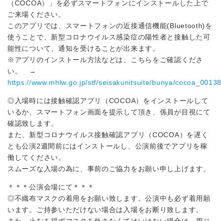
（COCOA）」を必ずスマートフォンにインストールした上で
ご来場ください。
このアプリでは、スマートフォンの近接通信機能(Bluetooth)を
使うことで、新型コロナウイルス感染症の陽性者と接触した可
能性について、通知を受けることが出来ます。
※アプリのインストール方法などは、こちらをご確認くださ
い。 →
https://www.mhlw.go.jp/stf/seisakunitsuite/bunya/cocoa_00138
◎入場時には接触確認アプリ（COCOA）をインストールして
いるか、スマートフォン画面を提示して頂き、係員が目視にて
確認致します。
また、新型コロナウイルス接触確認アプリ（COCOA）を遅く
とも公演2週間前にはインストールし、公演前後でアプリを稼
働してください。
スムーズな入場の為に、事前のご協力をお願い申し上げます。
＊＊＊公演会場にて＊＊＊
◎不織布マスクの着用をお願い致します。公演中も必ず着用願
います。ご持参いただけない場合は入場をお断り致します。
また、止むを得ずマスクを外さなくてはいけない場合は、周り