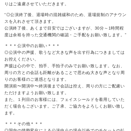
りはご遠慮させていただきます。
“◎公演終了後、退場時の混雑緩和のため、退場規制のアナウン
スを入れさせて頂きます。
公演終了後、あくまで目安ではございますが、30分～1時間程
度は余裕を持った交通機関の確認・ご手配をお願い致します。”
＊＊＊公演中のお願い＊＊＊
◎公演中の声援、歌うなど大きな声を出す行為につきましては
お控えください。
声援は心の中で、拍手、手拍子のみでお願い致します。なお、
周りの方との会話も距離があることで思わぬ大きな声となり周
りのお客様のご迷惑となります。
開演前〜開演中〜終演後まで会話は控え、周りの方にご配慮い
ただけますようお願い致します。
また、１列目のお客様には、フェイスシールドを着用していた
だく場合もございます。ご了承、ご協力をよろしくお願い致し
ます。
＊＊＊その他＊＊＊
◎国内の情勢変化による公演中止の場合以外でのチケットの払