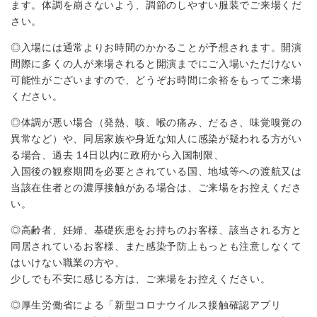
ます。体調を崩さないよう、調節のしやすい服装でご来場くだ
さい。
◎入場には通常よりお時間のかかることが予想されます。開演
間際に多くの人が来場されると開演までにご入場いただけない
可能性がございますので、どうぞお時間に余裕をもってご来場
ください。
◎体調が悪い場合（発熱、咳、喉の痛み、だるさ、味覚嗅覚の
異常など）や、同居家族や身近な知人に感染が疑われる方がい
る場合、過去 14日以内に政府から入国制限、
入国後の観察期間を必要とされている国、地域等への渡航又は
当該在住者との濃厚接触がある場合は、ご来場をお控えくださ
い。
◎高齢者、妊婦、基礎疾患をお持ちのお客様、該当される方と
同居されているお客様、また感染予防上もっとも注意しなくて
はいけない職業の方や、
少しでも不安に感じる方は、ご来場をお控えください。
◎厚生労働省による「新型コロナウイルス接触確認アプリ