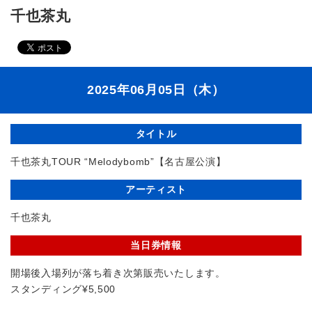
千也茶丸
2025年06月05日（木）
タイトル
千也茶丸TOUR “Melodybomb”【名古屋公演】
アーティスト
千也茶丸
当日券情報
開場後入場列が落ち着き次第販売いたします。
スタンディング¥5,500