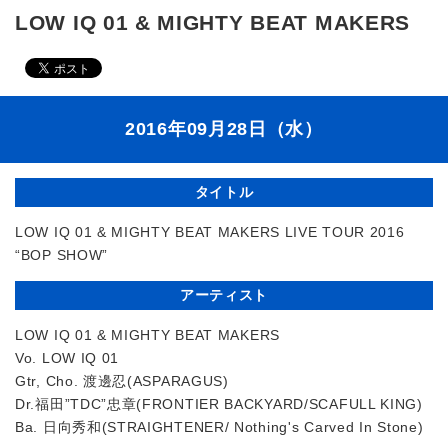
LOW IQ 01 & MIGHTY BEAT MAKERS
2016年09月28日（水）
タイトル
LOW IQ 01 & MIGHTY BEAT MAKERS LIVE TOUR 2016
“BOP SHOW”
アーティスト
LOW IQ 01 & MIGHTY BEAT MAKERS
Vo. LOW IQ 01
Gtr, Cho. 渡邊忍(ASPARAGUS)
Dr.福田”TDC”忠章(FRONTIER BACKYARD/SCAFULL KING)
Ba. 日向秀和(STRAIGHTENER/ Nothing's Carved In Stone)