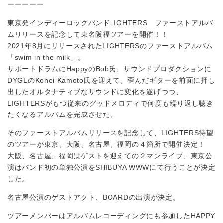
ーーーーー
東京発インディーロックバンドLIGHTERS
ファーストアルバ
ムリリースを記念して東名阪福ツアーを開催！！
2021年8月にリリースされたLIGHTERSのファーストアルバム
「swim in the milk」。
サポートドラムにHappyのBob氏、サウンドプロダクションに
DYGLのKohei Kamoto氏を迎えて、歪んだギターを前面に押し
出したオルタナティブなサウンドに変化を遂げつつ、
LIGHTERSがもつ従来のグッドメロディで何度も繰り返し聴き
たくなるアルバムを完成させた。
そのファーストアルバムリリースを記念して、LIGHTERS待望
のツアーが東京、大阪、名古屋、福岡の４箇所で開催決定！
大阪、名古屋、福岡はゲストを迎えての２マンライブ、東京公
演はバンド初の単独公演をSHIBUYA WWWにて行うことが決定
した。
名古屋公演のゲストアクト、BOARDの出演が決定。
ツアーメンバーはアルバムレコーディングにも参加したHAPPY