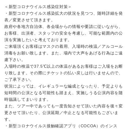
＜新型コロナウイルス感染症対策＞
・新型コロナウイルス感染拡大の状況を見つつ、随時詳細を発
表／変更させて頂きます。
政府や各地方自治体、各会場からの情報や要請に従いながら、
お客様、出演者、スタッフの安全を考慮し、可能な範囲内の公
演を実施したいと考えております。
ご来場頂くお客様はマスクの着用、入場時の検温／アルコール
消毒をお願い致します。また、場内で大声をあげる行為はご遠
慮下さい。
入場時の検温で37.5℃以上の体温があるお客様はご入場をお断
り致します。その際にチケットの払い戻しは行いませんので、
ご了承下さい。
状況によっては、イレギュラーな編成となったり、予定よりも
短時間の公演となる可能性も踏まえ、実施しうる公演内容を随
時協議してまいります。
また、ツアー中であっても一度告知させて頂いた内容を後々変
更させて頂いたり、公演延期／中止となる可能性もございま
す。
・新型コロナウイルス接触確認アプリ（COCOA）のインス