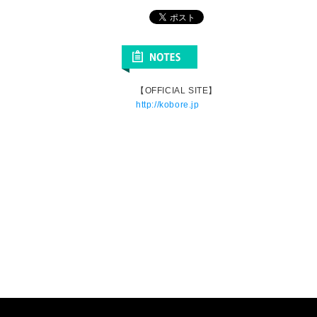
【OFFICIAL SITE】
http://kobore.jp