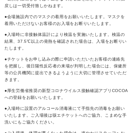
戻しは一切受付致しかねます。
●会場施設内でのマスクの着用をお願いいたします。マスクを
着用いただけないお客様のお入場をお断りいたします。
●入場時に非接触体温計により検温を実施いたします。検温の
結果、37.5℃以上の発熱を確認された場合は、入場をお断りい
たします。
●チケットをお申し込みの際に申請いただいたお客様の連絡先
を把握し、後日陽性反応者の来場が判明した場合には、保健所
等の公共機関に提出できるようように大切に管理させていただ
きます。
●厚生労働省推奨の新型コロナウイルス接触確認アプリCOCOA
への登録をお願いいたします。
●入場時に設置のアルコール消毒液にて手指先の消毒をお願い
いたします。ご⼊場後は咳エチケットへのご協⼒、こまめな⼿
洗いにもご協⼒ください。
●ご⼊場後、体調が悪くなった場合は、速やかにスタッフへお