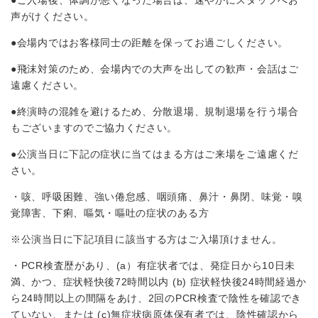
声がけください。
●会場内ではお客様同士の距離を保ってお過ごしください。
●飛沫対策のため、会場内での大声を出しての歓声・会話はご
遠慮ください。
●終演時の混雑を避けるため、分散退場、規制退場を⾏う場合
もございますのでご協⼒ください。
●公演当⽇に下記の症状に当てはまる⽅はご来場をご遠慮くだ
さい。
・咳、呼吸困難、強い倦怠感、咽頭痛、⿐汁・⿐閉、味覚・嗅
覚障害、下痢、嘔気・嘔吐の症状のある⽅
※公演当⽇に下記項⽬に該当する⽅はご⼊場頂けません。
・PCR検査歴があり、(a）有症状者では、発症⽇から10⽇未
満、かつ、症状軽快後72時間以内 (b) 症状軽快後24時間経過か
ら24時間以上の間隔をあけ、2回のPCR検査で陰性を確認でき
ていない、または (c)無症状病原体保有者では、陰性確認から