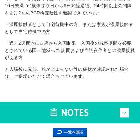
10⽇未満 (d)検体採取⽇から6⽇間経過後、24時間以上の間隔
をあけ2回のPCR検査陰性を確認できていない
・濃厚接触者として⾃宅待機中の⽅、または家族が濃厚接触者
として⾃宅待機中の⽅
・過去2週間内に政府から⼊国制限、⼊国後の観察期間を必要
とされている国・地域への 訪問および当該在住者との濃厚接触
がある⽅
※⼊場後に発熱、咳が⽌まらない等の症状が確認された場合
は、ご退場いただく場合もございます。