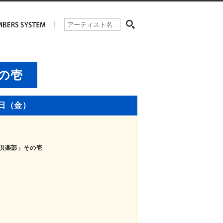
その壱
1日（金）
地裏倶楽部」その壱