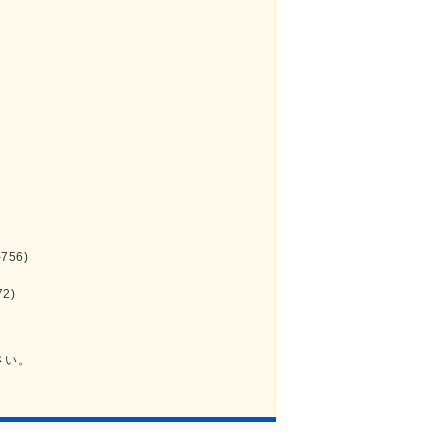
756)
72)
さい。