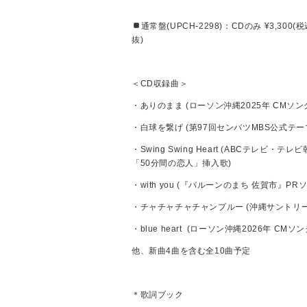
通常盤(UPCH-2298)：CDのみ ¥3,300(税込)
抜)
＜CD収録曲＞
・ありのまま (ローソン沖縄2025年 CMソン
・白球を繋げ (第97回センバツMBS公式テー
・Swing Swing Heart (ABCテレビ・テ
「50分間の恋人」挿入歌)
・with you (『バルーンのまち 佐賀市』PR
・チャチャチャチャンプルー (沖縄サントリー
・blue heart (ローソン沖縄2026年 CMソン
他、新曲4曲を含む全10曲予定
＊歌詞ブック