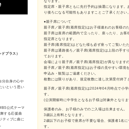
なります。
指定席・親子席ともに先行予約は抽選になります。
り後ろになる可能性もありますことご了承ください
●親子席について
親子席／親子席(着席指定)はお子様連れのお客様の
親子席は座席の範囲内で立ったり、座ったり、お客
指定席となります。
親子席(着席指定)はどなた様も必ず座ってご覧いた
親子席は通路後ろ／親子席(着席指定)は上段の手す
ンドプラス）
ております。
会場により親子席／親子席(着席指定)が異なります
親子席／親子席(着席指定)はお子様の見やすい環境
申込み・観覧はご遠慮ください。
枚数には限りがあり、規定枚数に達し次第受付終了
。自分自身の心や
たいという思い
親子席／親子席(着席指定)は2024年04月時点で
す。
(公演開催時に中学生となるお子様は対象外となりま
ツ MBS公式テーマ
保護者のみ、お子様のみでのご入場は出来ません。
鼓舞する応援曲
3歳以上有料となります。
ジティブに曲に
2歳以下のお子様で座席が不要な場合、保護者1名に
。
す。