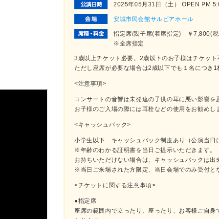
2025年05月31日（土） OPEN PM 5:00
安城市民会館サルビアホール
指定席/親子席(着席指定) ￥7,800(
※全席指定
3歳以上チケット必要。2歳以下のお子様はチケット
ただし座席が必要な場合は2歳以下でも１名につき1
<注意事項>
コンサートの音響は未発達の子供の耳に悪い影響を
お子様のご入場の際には耳栓などの使用をお勧めし
<キャッシュバック>
小学生以下 キャッシュバック制度あり（公演当日に
※年齢のわかる証明書を当日ご提示いただきます。
お持ちいただけない場合は、キャッシュバックは出
※当日ご来場された方限定、当日会場でのみ受付と
<チケットに関する注意事項>
●指定席
座席の範囲内で立ったり、座ったり、お客様ご自身