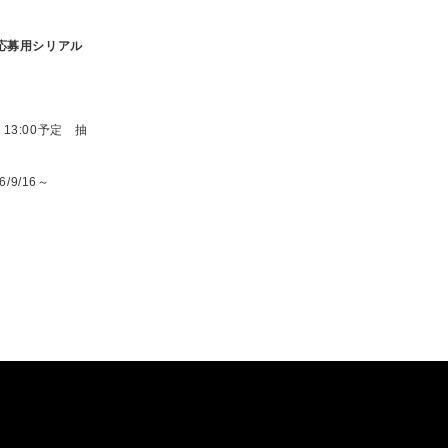
応募用シリアル
] 13:00予定 抽
/9/16～