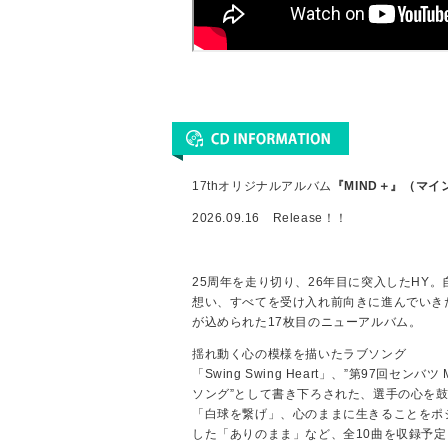
17thオリジナルアルバム
『MIND＋』（マイ
2026.09.16 Release！！
25周年を走り切り、26年目に突入したHY
想い、すべてを受け入れ前向きに進んでいき
が込められた17枚目のニューアルバム。
揺れ動く心の模様を描いたラブソング
「Swing Swing Heart」、”第97回センバ
ソング”として書き下ろされた、選手の心を
「白球を繋げ」、心のままに生きることをポ
した「ありのまま」など、全10曲を収録予定