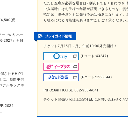
ただし座席が必要な場合は2歳以下でも１名につき1
ご入場時にはお子様の年齢が証明できるものをご提
指定席・親子席ともに先行予約は抽選になります。
¥4,500(税
り後ろになる可能性もありますことご了承ください
ツアーでのリハー
6-2027」を封
チケット7月15日（月）午前10:00発売開始！
(Lコード:43247)
に開催されるHYワ
(Pコード:299-144)
ルに、期間中何
ジナルネックホ
INFO:Jail HOUSE 052-936-6041
チケット発売状況は上記のTELにお問い合わせくだ
UR 2024-
す。