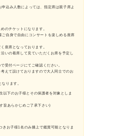
お申込み人数によっては、指定席は親子席よ
。
ためのチケットになります。
様ご自身で自由にコンサートを楽しめる座席
だく座席となっております。
り沿いの着席して見ていただくお席を予定し
ので受付ページにてご確認ください。
を考えて設けておりますので大人同士でのお
となります。
小学生以下のお子様とその保護者を対象としま
す旨あらかじめご了承下さい)
つきお子様1名のみ膝上で鑑賞可能となりま