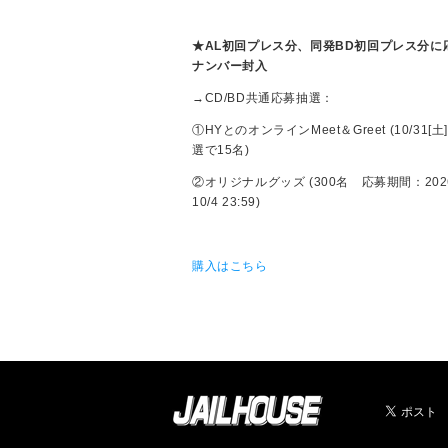
★
AL
初回プレス分、同発BD初回プレス分に
ナンバー封入
→CD/BD共通応募抽選：
①HYとのオンラインMeet＆Greet (10/31[土
選で15名)
②オリジナルグッズ (300名 応募期間：2026
10/4 23:59)
購入はこちら