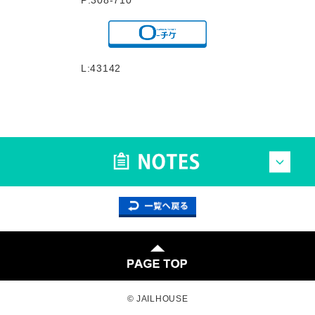
P:308-710
L:43142
© JAILHOUSE