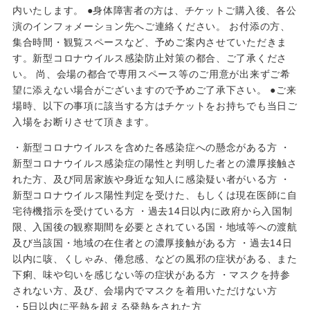
内いたします。 ●身体障害者の方は、チケットご購入後、各公
演のインフォメーション先へご連絡ください。 お付添の方、
集合時間・観覧スペースなど、予めご案内させていただきま
す。新型コロナウイルス感染防止対策の都合、ご了承くださ
い。 尚、会場の都合で専用スペース等のご用意が出来ずご希
望に添えない場合がございますので予めご了承下さい。 ●ご来
場時、以下の事項に該当する方はチケットをお持ちでも当日ご
入場をお断りさせて頂きます。
・新型コロナウイルスを含めた各感染症への懸念がある方 ・
新型コロナウイルス感染症の陽性と判明した者との濃厚接触さ
れた方、及び同居家族や身近な知人に感染疑い者がいる方 ・
新型コロナウイルス陽性判定を受けた、もしくは現在医師に自
宅待機指示を受けている方 ・過去14日以内に政府から入国制
限、入国後の観察期間を必要とされている国・地域等への渡航
及び当該国・地域の在住者との濃厚接触がある方 ・過去14日
以内に咳、くしゃみ、倦怠感、などの風邪の症状がある、また
下痢、味や匂いを感じない等の症状がある方 ・マスクを持参
されない方、及び、会場内でマスクを着用いただけない方
・5日以内に平熱を超える発熱をされた方