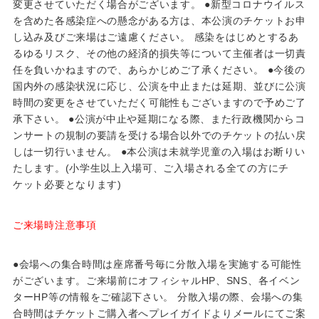
変更させていただく場合がございます。 ●新型コロナウイルス
を含めた各感染症への懸念がある方は、本公演のチケットお申
し込み及びご来場はご遠慮ください。 感染をはじめとするあ
るゆるリスク、その他の経済的損失等について主催者は一切責
任を負いかねますので、あらかじめご了承ください。 ●今後の
国内外の感染状況に応じ、公演を中止または延期、並びに公演
時間の変更をさせていただく可能性もございますので予めご了
承下さい。 ●公演が中止や延期になる際、また行政機関からコ
ンサートの規制の要請を受ける場合以外でのチケットの払い戻
しは一切行いません。 ●本公演は未就学児童の入場はお断りい
たします。(小学生以上入場可、ご入場される全ての方にチ
ケット必要となります)
ご来場時注意事項
●会場への集合時間は座席番号毎に分散入場を実施する可能性
がございます。ご来場前にオフィシャルHP、SNS、各イベン
ターHP等の情報をご確認下さい。 分散入場の際、会場への集
合時間はチケットご購入者へプレイガイドよりメールにてご案