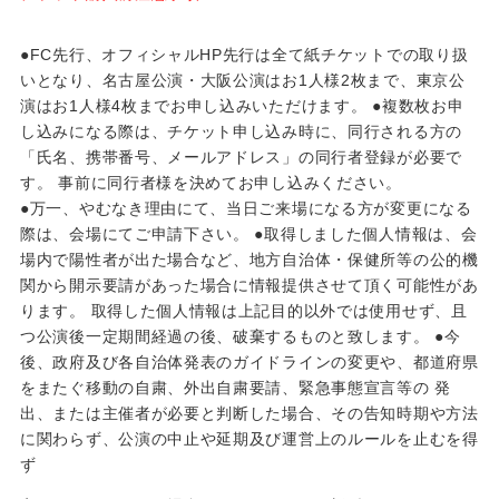
●FC先行、オフィシャルHP先行は全て紙チケットでの取り扱
いとなり、名古屋公演・大阪公演はお1人様2枚まで、東京公
演はお1人様4枚までお申し込みいただけます。 ●複数枚お申
し込みになる際は、チケット申し込み時に、同行される方の
「氏名、携帯番号、メールアドレス」の同行者登録が必要で
す。 事前に同行者様を決めてお申し込みください。
●万一、やむなき理由にて、当日ご来場になる方が変更になる
際は、会場にてご申請下さい。 ●取得しました個人情報は、会
場内で陽性者が出た場合など、地方自治体・保健所等の公的機
関から開示要請があった場合に情報提供させて頂く可能性があ
ります。 取得した個人情報は上記目的以外では使用せず、且
つ公演後一定期間経過の後、破棄するものと致します。 ●今
後、政府及び各自治体発表のガイドラインの変更や、都道府県
をまたぐ移動の自粛、外出自粛要請、緊急事態宣言等の 発
出、または主催者が必要と判断した場合、その告知時期や方法
に関わらず、公演の中止や延期及び運営上のルールを止むを得
ず