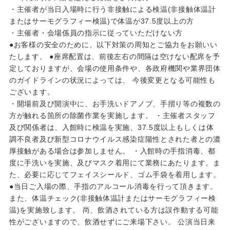
・主催者が当日入場時に行う非接触による検温(非接触体温計
またはサーモグラフィー検温)で体温が37.5度以上の方
・主催者・会場係員の指示に従っていただけない方
●お客様の安全のために、以下対策の周知とご協力をお願いい
たします。 ●座席配置は、前後左右の間隔は空けない配席を予
定しておりますが、会場の使用条件や、各政府機関や業界団体
のガイドラインの状況によっては、 今後変更となる可能性も
ございます。
・開場前及び開演中に、お手洗いドアノブ、手摺り等の複数の
方が触れる箇所の除菌作業を実施します。 ・主催者スタッフ
及び関係者は、入館時に検温を実施、37.5度以上もしくは体
調不良者及び新型コロナウイルス感染症陽性とされた者との濃
厚接触がある場合は参加しません。 ・入館時の手指消毒、都
度に手洗いを実施、及びマスク着用にて業務にあたります。ま
た、必要に応じてフェイスシールド、ゴム手袋を着用します。
●当日ご入場の際、手指のアルコール消毒を行って頂きます。
また、体温チェック(非接触体温計またはサーモグラフィー検
温)を実施致します。 尚、飲酒されている方は誤作動する可能
性がございますので、飲酒せずにご来場下さい。 公演当日来