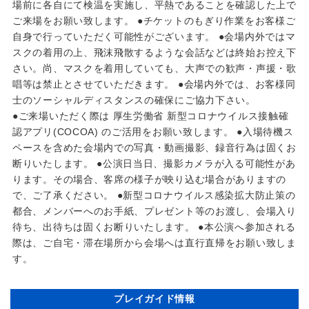
場前に各自にて検温を実施し、平熱であることを確認した上で
ご来場をお願い致します。 ●チケットのもぎり作業をお客様ご
自身で行っていただく可能性がございます。 ●会場内外ではマ
スクの着用の上、飛沫飛散するような会話などは終始お控え下
さい。尚、マスクを着用していても、大声での歓声・声援・歌
唱等は禁止とさせていただきます。 ●会場内外では、お客様同
士のソーシャルディスタンスの確保にご協力下さい。
●ご来場いただく際は 厚生労働省 新型コロナウイルス接触確
認アプリ(COCOA) のご活用をお願い致します。 ●入場待機ス
ペースを含めた会場内での写真・動画撮影、録音行為は固くお
断りいたします。 ●公演日当日、撮影カメラが入る可能性があ
ります。その場合、客席の様子が映り込む場合がありますの
で、ご了承ください。 ●新型コロナウイルス感染拡大防止策の
都合、メンバーへのお手紙、プレゼント等のお渡し、会場入り
待ち、出待ちは固くお断りいたします。 ●本公演へ参加される
際は、ご自宅・滞在場所から会場へは直行直帰をお願い致しま
す。
プレイガイド情報