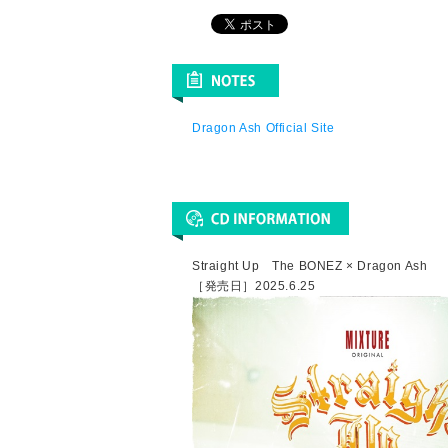
Dragon Ash Official Site
Straight Up The BONEZ × Dragon Ash
［発売日］2025.6.25