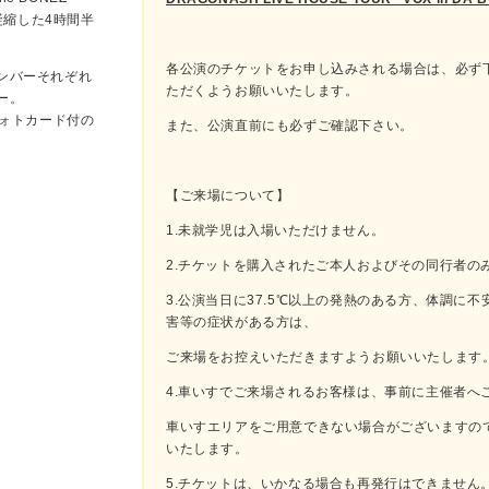
公演を凝縮した4時間半
各公演のチケットをお申し込みされる場合は、必ず
ンバーそれぞれ
ただくようお願いいたします。
ー。
フォトカード付の
また、公演直前にも必ずご確認下さい。
【ご来場について】
1.未就学児は入場いただけません。
2.チケットを購入されたご本人およびその同行者の
3.公演当日に37.5℃以上の発熱のある方、体調に
害等の症状がある方は、
ご来場をお控えいただきますようお願いいたします
4.車いすでご来場されるお客様は、事前に主催者へ
車いすエリアをご用意できない場合がございますの
いたします。
5.チケットは、いかなる場合も再発行はできません