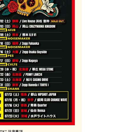
BOX”
注
意事項