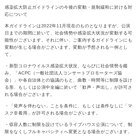
感染拡大防止ガイドラインの今後の変動・規制緩和に於ける対
応について
本ガイドラインは2022年11月現在のものとなりますが、公演
日までの期間に於いて、社会情勢や感染拡大状況が変動する可
能性がございます。それに伴い、ご案内するガイドラインにも
変動が生じる場合がございます。変動が予想される一例とし
て、
・新型コロナウイルス感染拡大状況、ならびに社会情勢を鑑
み、「ACPC（一般社団法人コンサートプロモーターズ協
会）」や各自治体との協議のもと、曲数・時間等に制限を設け
る形、もしくは公演中全編に於いて「歓声・声出し」が許可さ
れる場合がございます。
・「発声を伴わない」ことを条件に、もしくは条件なしに「マ
スク非着用」が許可される場合がございます。
・収容人数に制限を設けているライブハウス公演について、制
限をなくしフルキャパシティへ変更となる場合がございます。