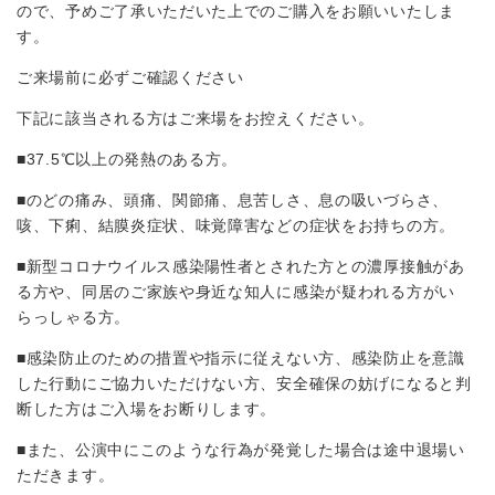
ので、予めご了承いただいた上でのご購入をお願いいたしま
す。
ご来場前に必ずご確認ください
下記に該当される方はご来場をお控えください。
■37.5℃以上の発熱のある方。
■のどの痛み、頭痛、関節痛、息苦しさ、息の吸いづらさ、
咳、下痢、結膜炎症状、味覚障害などの症状をお持ちの方。
■新型コロナウイルス感染陽性者とされた方との濃厚接触があ
る方や、同居のご家族や身近な知人に感染が疑われる方がい
らっしゃる方。
■感染防止のための措置や指示に従えない方、感染防止を意識
した行動にご協力いただけない方、安全確保の妨げになると判
断した方はご入場をお断りします。
■また、公演中にこのような行為が発覚した場合は途中退場い
ただきます。