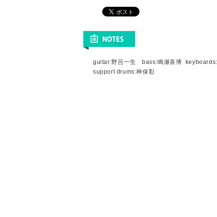
guitar:野呂一生 bass:鳴瀬喜博 keyboar
support drums:神保彰