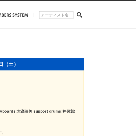
2日（土）
eyboards:大髙清美 support drums:神保彰)
す。