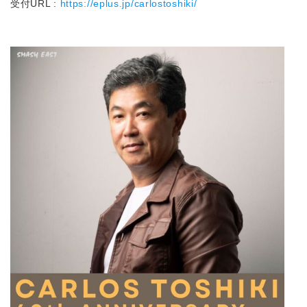
受付URL :
https://eplus.jp/carlostoshiki/