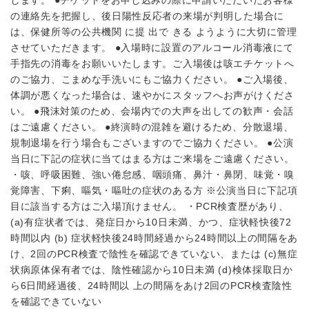
の連絡先を把握し、後日陽性反応者の来場が判明した場合に
は、保健所等の公共機関 に提 出で きる ようように大切に管理
させていただきます。 ●入場時に設置のアルコール消毒液にて
手指先の消毒をお願いいたします。ご入場後は咳エチケットへ
のご協力、こまめな手洗いにもご協力ください。 ●ご入場後、
体調が悪くなった場合は、速やかにスタッフへお声がけくださ
い。 ●飛沫対策のため、会場内での大声を出しての歓声・会話
はご遠慮ください。 ●終演時の混雑を避けるため、分散退場、
規制退場を行う場合もございますのでご協力ください。 ●公演
当日に下記の症状に当てはまる方はご来場をご遠慮ください。
・咳、呼吸困難、強い倦怠感、咽頭痛、鼻汁・鼻閉、味覚・嗅
覚障害、下痢、嘔気・嘔吐の症状のある方 ※公演当日に下記項
目に該当する方はご入場頂けません。 ・PCR検査歴があり、
(a)有症状者では、発症日から10日未満、かつ、症状軽快後72
時間以内 (b) 症状軽快後24時間経過から24時間以上の間隔をあ
け、2回のPCR検査で陰性を確認できていない、または (c)無症
状病原体保有者では、陰性確認から10日未満 (d)検体採取日か
ら6日間経過後、24時間以 上の間隔をあけ2回のPCR検査陰性
を確認できていない