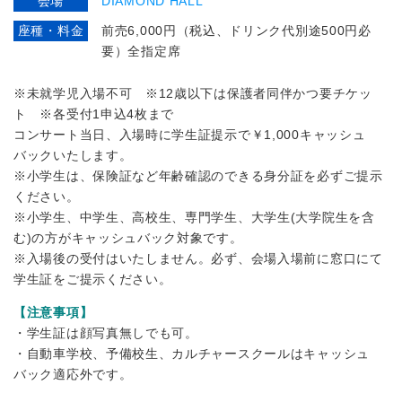
会場
DIAMOND HALL
座種・料金
前売6,000円（税込、ドリンク代別途500円必
要）全指定席
※未就学児入場不可 ※12歳以下は保護者同伴かつ要チケッ
ト ※各受付1申込4枚まで
コンサート当日、入場時に学生証提示で￥1,000キャッシュ
バックいたします。
※小学生は、保険証など年齢確認のできる身分証を必ずご提示
ください。
※小学生、中学生、高校生、専門学生、大学生(大学院生を含
む)の方がキャッシュバック対象です。
※入場後の受付はいたしません。必ず、会場入場前に窓口にて
学生証をご提示ください。
【注意事項】
・学生証は顔写真無しでも可。
・自動車学校、予備校生、カルチャースクールはキャッシュ
バック適応外です。