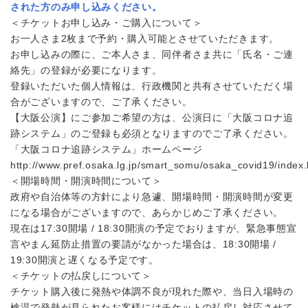
された方のみ申し込みください。
＜チケットお申し込み・ご購入について＞
お一人さま2枚まで予約・購入可能とさせていただきます。
お申し込みの際に、ご本人さま、同伴者さま共に「氏名・ご連
絡先」の登録が必要になります。
登録いただいた個人情報は、行政機関と共有させていただく場
合がございますので、ご了承ください。
【大阪公演】にご参加ご希望の方は、公演日に「大阪コロナ追
跡システム」のご登録も必須となりますのでご了承ください。
「大阪コロナ追跡システム」ホームページ
http://www.pref.osaka.lg.jp/smart_somu/osaka_covid19/index.
＜開場時間・開演時間について＞
政府や自治体等の方針により急遽、開場時間・開演時間が変更
になる場合がございますので、あらかじめご了承ください。
現在は17:30開場 / 18:30開演の予定でおりますが、緊急事態宣
言やまん延防止措置の要請がなかった場合は、18:30開場 /
19:30開演と遅くなる予定です。
＜チケットの払戻しについて＞
チケット購入後に発熱や体調不良が現れた際や、当日入場時の
検温で発熱が見られたお客様にはチケットの払戻し対応させて