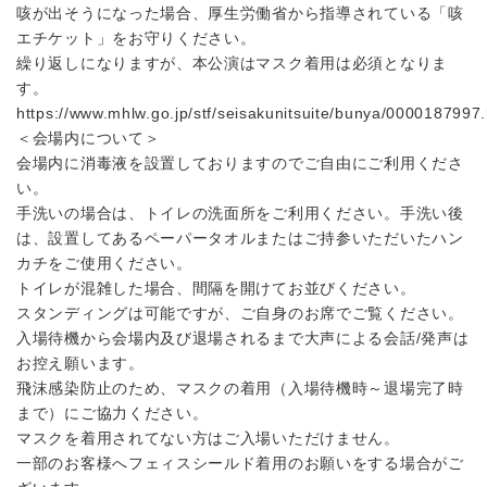
咳が出そうになった場合、厚生労働省から指導されている「咳
エチケット」をお守りください。
繰り返しになりますが、本公演はマスク着用は必須となりま
す。
https://www.mhlw.go.jp/stf/seisakunitsuite/bunya/0000187997.
＜会場内について＞
会場内に消毒液を設置しておりますのでご自由にご利用くださ
い。
手洗いの場合は、トイレの洗面所をご利用ください。手洗い後
は、設置してあるペーパータオルまたはご持参いただいたハン
カチをご使用ください。
トイレが混雑した場合、間隔を開けてお並びください。
スタンディングは可能ですが、ご自身のお席でご覧ください。
入場待機から会場内及び退場されるまで大声による会話/発声は
お控え願います。
飛沫感染防止のため、マスクの着用（入場待機時～退場完了時
まで）にご協力ください。
マスクを着用されてない方はご入場いただけません。
一部のお客様へフェィスシールド着用のお願いをする場合がご