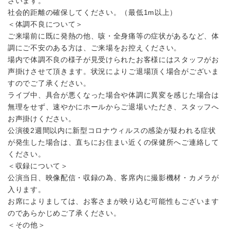
ざいます。
社会的距離の確保してください。（最低1m以上）
＜体調不良について＞
ご来場前に既に発熱の他、咳・全身痛等の症状があるなど、体
調にご不安のある方は、ご来場をお控えください。
場内で体調不良の様子が見受けられたお客様にはスタッフがお
声掛けさせて頂きます。状況によりご退場頂く場合がございま
すのでご了承ください。
ライブ中、具合が悪くなった場合や体調に異変を感じた場合は
無理をせず、速やかにホールからご退場いただき、スタッフへ
お声掛けください。
公演後2週間以内に新型コロナウィルスの感染が疑われる症状
が発生した場合は、直ちにお住まい近くの保健所へご連絡して
ください。
＜収録について＞
公演当日、映像配信・収録の為、客席内に撮影機材・カメラが
入ります。
お席によりましては、お客さまが映り込む可能性もございます
のであらかじめご了承ください。
＜その他＞