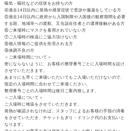
嘔気・嘔吐などの症状をお持ちの方
④過去14日以内に発熱や感冒症状で受診や服薬をしている方
⑤過去14日以内に政府から入国制限や入国後の観察期間を必要
する国、地域等への渡航、又当該在住者との濃厚接触がある方
⑥ご来場時にマスクを着用されていない方
⑦ご入場時の検温にご協力頂けない方
⑧個人情報のご提供を拒否される方
⑨体調不良の方
＜ご来場時間について＞
密にならないように、お客様の整理番号ごとに入場時間を設け
させていただきます。
あまりにも早くご来場いただいてもご入場いただけないので、
指定の入場時間に合わせてご来場ください。
整理番号ごとの入場時間は後日ご案内致します。
＜ご入場について＞
ご入場時に検温をさせていただきます。
発熱が確認されなければ、スタッフによるお客様の手指の消毒
をさせていただき、チケットもぎり・ドリンク代のお支払いと
なります。
アルコールが苦手な方は担当スタッフへお申し付けください。