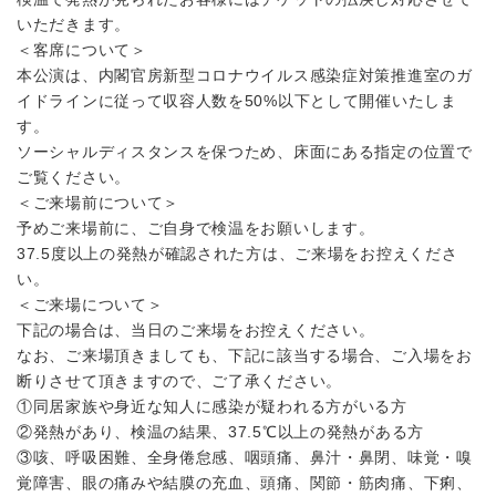
いただきます。
＜客席について＞
本公演は、内閣官房新型コロナウイルス感染症対策推進室のガ
イドラインに従って収容人数を50%以下として開催いたしま
す。
ソーシャルディスタンスを保つため、床面にある指定の位置で
ご覧ください。
＜ご来場前について＞
予めご来場前に、ご自身で検温をお願いします。
37.5度以上の発熱が確認された方は、ご来場をお控えくださ
い。
＜ご来場について＞
下記の場合は、当日のご来場をお控えください。
なお、ご来場頂きましても、下記に該当する場合、ご入場をお
断りさせて頂きますので、ご了承ください。
①同居家族や身近な知人に感染が疑われる方がいる方
②発熱があり、検温の結果、37.5℃以上の発熱がある方
③咳、呼吸困難、全身倦怠感、咽頭痛、⿐汁・⿐閉、味覚・嗅
覚障害、眼の痛みや結膜の充血、頭痛、関節・筋肉痛、下痢、