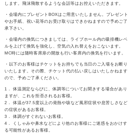
します。飛沫飛散するような会話等はお控えいただきます。
・会場内にプレゼントBOXはご用意いたしません。プレゼント
やお手紙、祝い花等のお受け取りはできかねますので予めご了
承下さい。
・会場内の換気につきましては、ライブホール内の吸排機レベ
ルを上げて換気を強化し、空気の入れ替えをおこないます。
MC時には随時客席扉の開放も行い客席内の換気を行います。
・以下のお客様はチケットをお持ちでも当日のご入場をお断り
いたします。その際、チケット代の払い戻しはいたしかねます
ので、予めご了承ください。
1． 体温測定ならびに、体調等についてお聞きする場合があり
ますが、これを拒否されるお客様。
2． 体温が37.5度以上の発熱や咳など風邪症状や息苦しさなど
の症状があるお客様。
3． 体調がすぐれないお客様。
4． くしゃみや鼻水などにより他のお客様にご迷惑をおかけす
る可能性があるお客様。