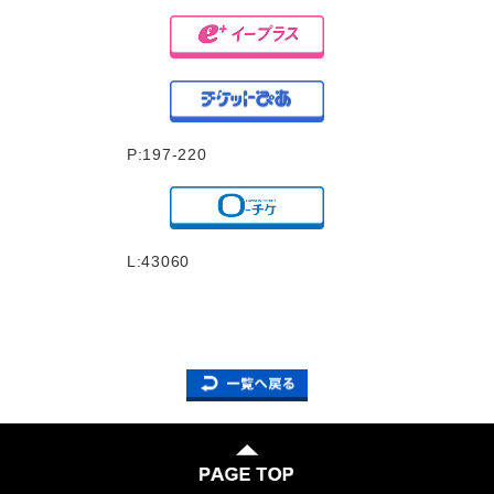
P:197-220
L:43060