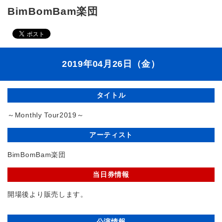
BimBomBam楽団
2019年04月26日（金）
タイトル
～Monthly Tour2019～
アーティスト
BimBomBam楽団
当日券情報
開場後より販売します。
公演情報