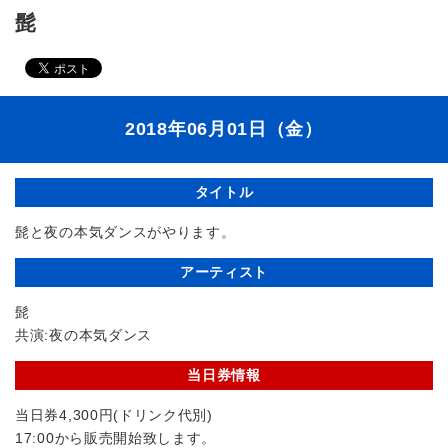
髭
2018年06月01日（金）
タイトル
髭と夜の本気ダンスがやります。
アーティスト
髭
共演:夜の本気ダンス
当日券情報
当日券4,300円(ドリンク代別)
17:00から販売開始致します。