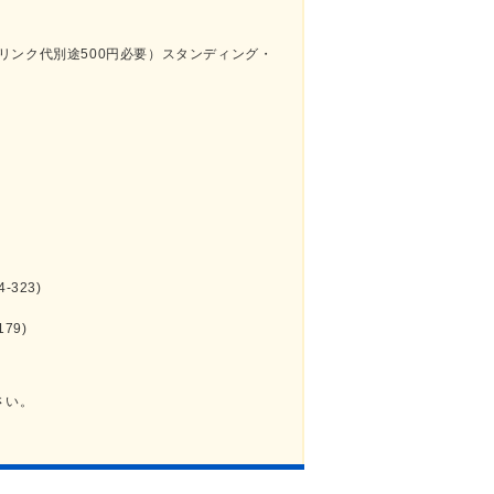
込、ドリンク代別途500円必要）スタンディング・
-323)
179)
さい。