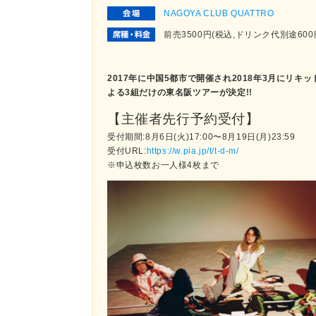
NAGOYA CLUB QUATTRO
前売3500円(税込,ドリンク代別途6
2017年に中国5都市で開催され2018年3月にリキ
よる3組だけの東名阪ツアーが決定!!
【主催者先行予約受付】
受付期間:8月6日(火)17:00〜8月19日(月)23:59
受付URL:
https://w.pia.jp/t/t-d-m/
※申込枚数お一人様4枚まで