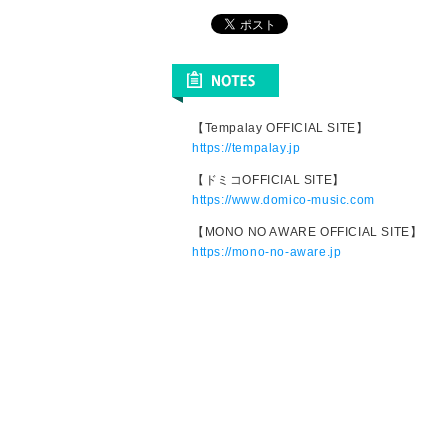
【Tempalay OFFICIAL SITE】
https://tempalay.jp
【ドミコOFFICIAL SITE】
https://www.domico-music.com
【MONO NO AWARE OFFICIAL SITE】
https://mono-no-aware.jp