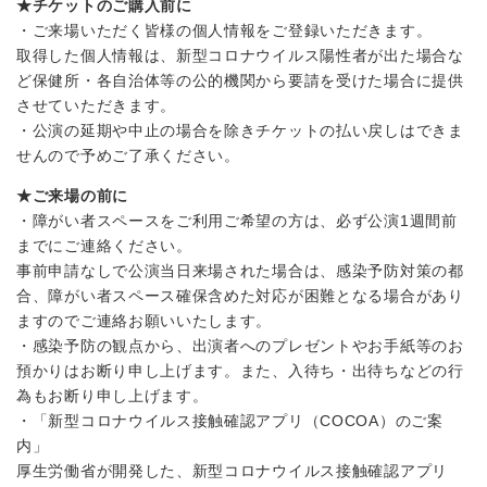
★チケットのご購入前に
・ご来場いただく皆様の個人情報をご登録いただきます。
取得した個人情報は、新型コロナウイルス陽性者が出た場合な
ど保健所・各自治体等の公的機関から要請を受けた場合に提供
させていただきます。
・公演の延期や中止の場合を除きチケットの払い戻しはできま
せんので予めご了承ください。
★ご来場の前に
・障がい者スペースをご利用ご希望の方は、必ず公演1週間前
までにご連絡ください。
事前申請なしで公演当日来場された場合は、感染予防対策の都
合、障がい者スペース確保含めた対応が困難となる場合があり
ますのでご連絡お願いいたします。
・感染予防の観点から、出演者へのプレゼントやお手紙等のお
預かりはお断り申し上げます。また、入待ち・出待ちなどの行
為もお断り申し上げます。
・「新型コロナウイルス接触確認アプリ（COCOA）のご案
内」
厚生労働省が開発した、新型コロナウイルス接触確認アプリ