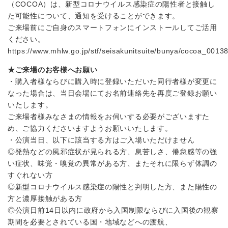
（COCOA）は、新型コロナウイルス感染症の陽性者と接触し
た可能性について、通知を受けることができます。
ご来場前にご自身のスマートフォンにインストールしてご活用
ください。
https://www.mhlw.go.jp/stf/seisakunitsuite/bunya/cocoa_00138
★ご来場のお客様へお願い
・購入者様ならびに購入時に登録いただいた同行者様が変更に
なった場合は、当日会場にてお名前連絡先を再度ご登録お願い
いたします。
ご来場者様みなさまの情報をお伺いする必要がございますた
め、ご協力くださいますようお願いいたします。
・公演当日、以下に該当する方はご入場いただけません
◎発熱などの風邪症状が見られる方、息苦しさ、倦怠感等の強
い症状、味覚・嗅覚の異常がある方、またそれに限らず体調の
すぐれない方
◎新型コロナウイルス感染症の陽性と判明した方、また陽性の
方と濃厚接触がある方
◎公演日前14日以内に政府から入国制限ならびに入国後の観察
期間を必要とされている国・地域などへの渡航、