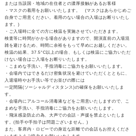
または当該国・地域の在住者との濃厚接触があるお客様
・マスクの着用をお願いいたします。 (マスクはあらかじめご
自身でご用意ください。着用のない場合の入場はお断りいたし
ます。)
・ご入場時に全ての方に検温を実施させていただきます。
検査等に時間がかかる場合がありますので、開演直前の入場混
雑を避けるため、時間に余裕をもって早めにお越しください。
検温の結果、37.5°C以上の場合、もしくは検温にご協力いただ
けない場合はご入場をお断りいたします。
・こまめな手洗い、手指消毒にご協力をお願いいたします。
・会場内ではできるだけ密集状況を避けていただくとともに、
入退場時やお手洗い等でお並びの際には
一定間隔(ソーシャルディスタンス)の確保をお願いいたしま
す。
・会場内にアルコール消毒液などをご用意いたしますので、こ
まめな手洗い、手指消毒にご協力をお願いいたします。
・飛沫感染防止の為、大声での会話・声援を禁止といたしま
す。(拍手や手拍子は問題ございません。)
また、客席内・ロビーでの身近な距離での会話もお控えくださ